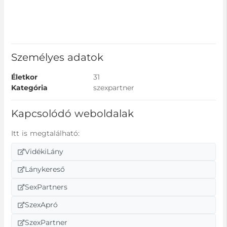
Személyes adatok
Életkor
31
Kategória
szexpartner
Kapcsolódó weboldalak
Itt is megtalálható:
VidékiLány
Lánykereső
SexPartners
SzexApró
SzexPartner