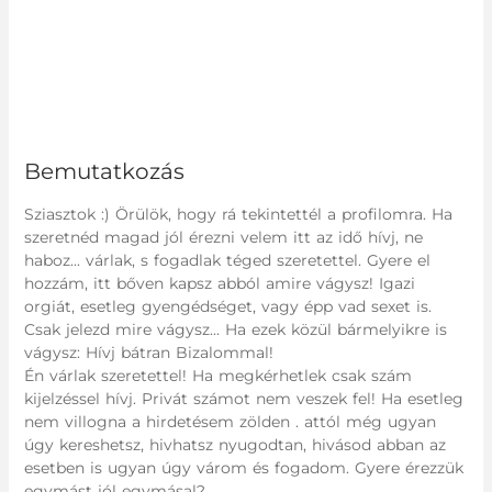
Bemutatkozás
Sziasztok :) Örülök, hogy rá tekintettél a profilomra. Ha
szeretnéd magad jól érezni velem itt az idő hívj, ne
haboz... várlak, s fogadlak téged szeretettel. Gyere el
hozzám, itt bőven kapsz abból amire vágysz! Igazi
orgiát, esetleg gyengédséget, vagy épp vad sexet is.
Csak jelezd mire vágysz... Ha ezek közül bármelyikre is
vágysz: Hívj bátran Bizalommal!
Én várlak szeretettel! Ha megkérhetlek csak szám
kijelzéssel hívj. Privát számot nem veszek fel! Ha esetleg
nem villogna a hirdetésem zölden . attól még ugyan
úgy kereshetsz, hivhatsz nyugodtan, hivásod abban az
esetben is ugyan úgy várom és fogadom. Gyere érezzük
egymást jól egymásal?