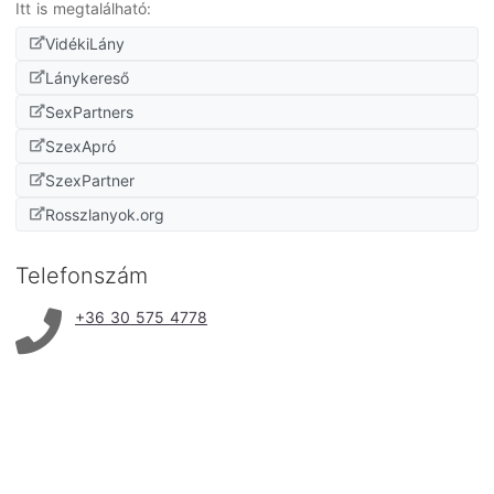
Itt is megtalálható:
VidékiLány
Lánykereső
SexPartners
SzexApró
SzexPartner
Rosszlanyok.org
Telefonszám
+36 30 575 4778