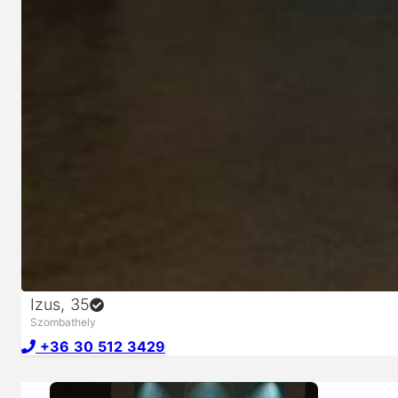
Izus
, 35
Szombathely
+36 30 512 3429