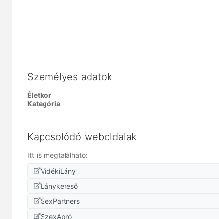
Személyes adatok
Életkor
Kategória
Kapcsolódó weboldalak
Itt is megtalálható:
VidékiLány
Lánykereső
SexPartners
SzexApró