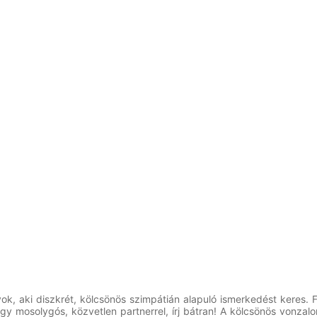
yok, aki diszkrét, kölcsönös szimpátián alapuló ismerkedést keres.
 egy mosolygós, közvetlen partnerrel, írj bátran! A kölcsönös vonza