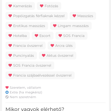
Kamerázás
Fotózás
Popóizgatás férfiaknak kézzel
Masszázs
Erotikus masszázs
Lingam masszázs
Hotelba
Escort
SOS Francia
Francia óvszerrel
Arcra ülés
Puncinyalás
Aktus óvszerrel
SOS Francia óvszerrel
Francia szájbaélvezéssel óvszerrel
Szeretem, vállalom
Extra (ha megkérsz)
Nem szeretném
Mikor vagyok elérhető?