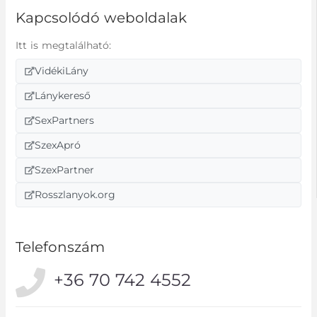
Kapcsolódó weboldalak
Itt is megtalálható:
VidékiLány
Lánykereső
SexPartners
SzexApró
SzexPartner
Rosszlanyok.org
Telefonszám
+36 70 742 4552