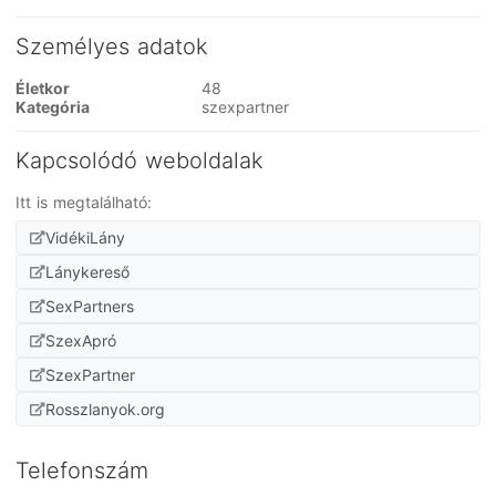
Személyes adatok
Életkor
48
Kategória
szexpartner
Kapcsolódó weboldalak
Itt is megtalálható:
VidékiLány
Lánykereső
SexPartners
SzexApró
SzexPartner
Rosszlanyok.org
Telefonszám