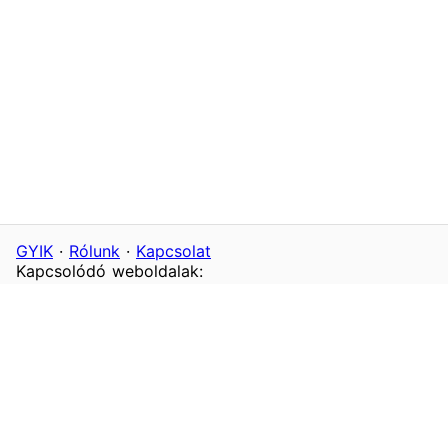
GYIK
·
Rólunk
·
Kapcsolat
Kapcsolódó weboldalak:
VidékiLány
Lánykereső
Transzik
SzegediLányok
SexPartners
SzexApró
VidékiMasszázs
SzexBoltok